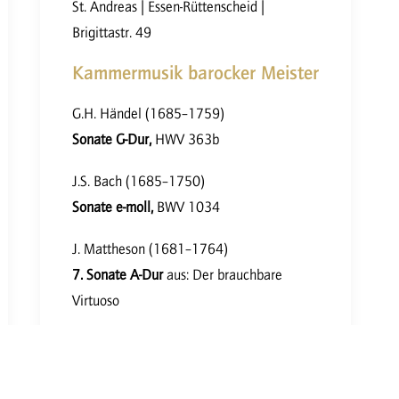
St. Andreas | Essen-Rüttenscheid |
Brigittastr. 49
Kammermusik barocker Meister
G.H. Händel (1685–1759)
Sonate G-Dur,
HWV 363b
J.S. Bach (1685–1750)
Sonate e-moll,
BWV 1034
J. Mattheson (1681–1764)
7. Sonate A-Dur
aus: Der brauchbare
Virtuoso
G.P. Telemann (1681–1767)
Sonate h-moll,
TWV 41:h4 aus: Tafelmusik