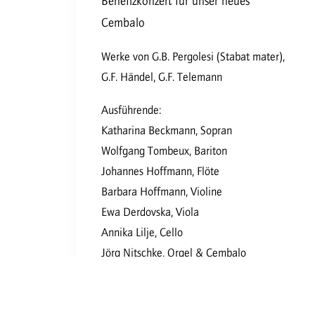
Benefizkonzert für unser neues
Cembalo
Werke von G.B. Pergolesi (Stabat mater),
G.F. Händel, G.F. Telemann
Ausführende:
Katharina Beckmann, Sopran
Wolfgang Tombeux, Bariton
Johannes Hoffmann, Flöte
Barbara Hoffmann, Violine
Ewa Derdovska, Viola
Annika Lilje, Cello
Jörg Nitschke, Orgel & Cembalo
Eintritt frei – großherzige Spende für das
neue Cembalo erbeten!