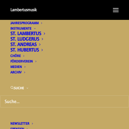
Lambertusmusik
JAHRESPROGRAMM
INSTRUMENTE
ST. LAMBERTUS
ST. LUDGERUS
ST. ANDREAS
ST. HUBERTUS
CHÖRE
FÖRDERVEREIN
MEDIEN
ARCHIV
Freitag | 30. Juni 2023 |
20.00 Uhr
SUCHE
13. DEZEMBER 2022
|
IN
ORGELKONZERT
|
BY
A14
NEWSLETTER